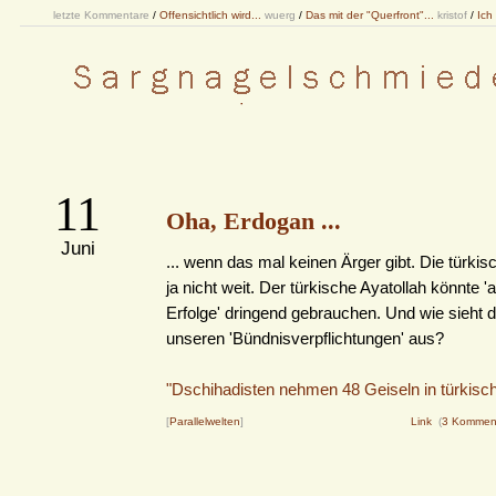
letzte Kommentare
/
Offensichtlich wird...
wuerg
/
Das mit der "Querfront"...
kristof
/
Ich
11
Oha, Erdogan ...
Juni
... wenn das mal keinen Ärger gibt. Die türkis
ja nicht weit. Der türkische Ayatollah könnte '
Erfolge' dringend gebrauchen. Und wie sieht 
unseren 'Bündnisverpflichtungen' aus?
"Dschihadisten nehmen 48 Geiseln in türkisc
[
Parallelwelten
]
Link
(
3 Kommen