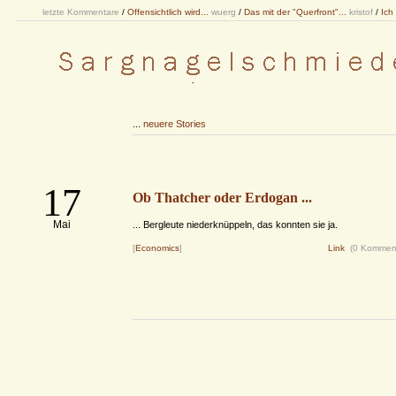
letzte Kommentare
/
Offensichtlich wird...
wuerg
/
Das mit der "Querfront"...
kristof
/
Ich
...
neuere Stories
17
Ob Thatcher oder Erdogan ...
Mai
... Bergleute niederknüppeln, das konnten sie ja.
[
Economics
]
Link
(0 Kommen