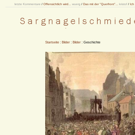
letzte Kommentare
/
Offensichtlich wird...
wuerg
/
Das mit der "Querfront"...
kristof
/
Ich
Startseite
:
Bilder
:
Bilder
: Geschichte