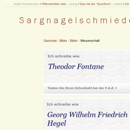
letzte Kommentare
/
Offensichtlich wird...
wuerg
/
Das mit der "Querfront"...
kristof
/
Ich
Startseite
:
Bilder
:
Bilder
: Wissenschaft