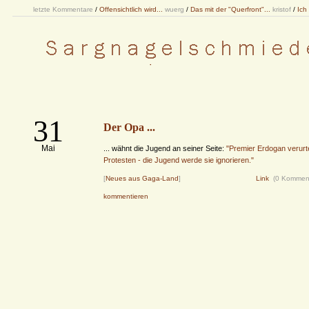
letzte Kommentare
/
Offensichtlich wird...
wuerg
/
Das mit der "Querfront"...
kristof
/
Ich
31
Der Opa ...
Mai
... wähnt die Jugend an seiner Seite:
"Premier Erdogan verurtei
Protesten - die Jugend werde sie ignorieren."
[
Neues aus Gaga-Land
]
Link
(0 Kommen
kommentieren