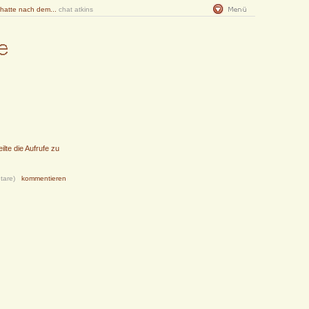
 hatte nach dem...
chat atkins
lte die Aufrufe zu
tare)
kommentieren