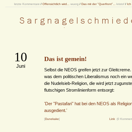
letzte Kommentare
/
Offensichtlich wird...
wuerg
/
Das mit der "Querfront"...
kristof
/
Ich
10
Das ist gemein!
Juni
Selbst die NEOS greifen jetzt zur Gleitcreme.
was dem politischen Liberalismus noch ein wen
die Nudelsieb-Religion, die wird jetzt zugunste
flutschigen Stromlinienform entsorgt:
'Der "Pastafari" hat bei den NEOS als Religi
ausgedient.'
[
Dunekake
]
Link
(0 Kommen