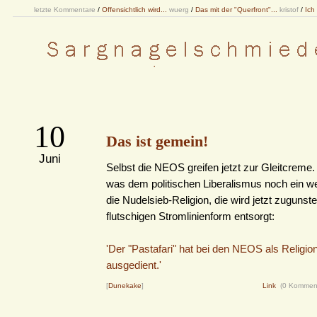
letzte Kommentare
/
Offensichtlich wird...
wuerg
/
Das mit der "Querfront"...
kristof
/
Ich
10
Das ist gemein!
Juni
Selbst die NEOS greifen jetzt zur Gleitcreme.
was dem politischen Liberalismus noch ein wen
die Nudelsieb-Religion, die wird jetzt zugunste
flutschigen Stromlinienform entsorgt:
'Der "Pastafari" hat bei den NEOS als Religi
ausgedient.'
[
Dunekake
]
Link
(0 Kommen