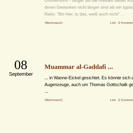
Ömmerhönn - länger als die meisten dieser Kur
deren Gedanken nicht länger sind als ein typisc
Kieks: "Bin hier, tu das, weiß auch nicht" ...
[
Mischmasch
]
Link
(
3 Kommen
08
Muammar al-Gaddafi ...
September
... in Wanne-Eickel gesichtet. Es könnte sich 
Augenzeuge, auch um Thomas Gottschalk ge
...
[
Mischmasch
]
Link
(
2 Kommen