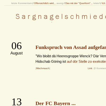
letzte Kommentare
/
Offensichtlich wird...
wuerg
/
Das mit der "Querfront"...
kristof
/
Ich
06
Funkspruch von Assad aufgefa
August
"Wo bloibt dä Heeresgroppe Wenck? Där Verr
Hidschab Göring ist
auf dör Stelle zo exekotie
[
Mischmasch
]
Link
(0 Kommen
13
Der FC Bayern ...