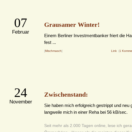
07
Grausamer Winter!
Februar
Einem Berliner Investmentbanker friert die 
fest ...
[
Mischmasch
]
Link
(
1 Komme
24
Zwischenstand:
November
Sie haben mich erfolgreich gestrippt und neu 
langweile mich in einer Reha bei 56 kB/sec.
Seit mehr als 2.000 Tagen online, lese ich gera