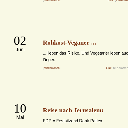
[
Mischmasch
]
Link
(
1 Komme
02
Rohkost-Veganer ...
Juni
... lieben das Risiko. Und Vegetarier leben au
länger.
[
Mischmasch
]
Link
(0 Kommen
10
Reise nach Jerusalem:
Mai
FDP = Festsitzend Dank Pattex.