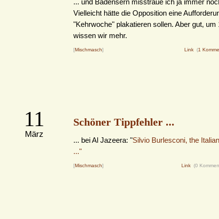
... und Badensern misstraue ich ja immer noc
Vielleicht hätte die Opposition eine Aufforderu
"Kehrwoche" plakatieren sollen. Aber gut, um
wissen wir mehr.
[
Mischmasch
]
Link
(
1 Komme
11
Schöner Tippfehler ...
März
... bei Al Jazeera: "
Silvio Burlesconi, the Itali
..."
[
Mischmasch
]
Link
(0 Kommen