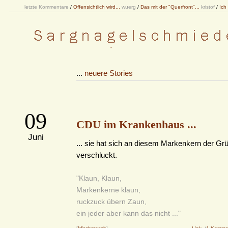
letzte Kommentare
/
Offensichtlich wird...
wuerg
/
Das mit der "Querfront"...
kristof
/
Ich
...
neuere Stories
09
CDU im Krankenhaus ...
Juni
... sie hat sich an diesem Markenkern der Gr
verschluckt.
"Klaun, Klaun,
Markenkerne klaun,
ruckzuck übern Zaun,
ein jeder aber kann das nicht ..."