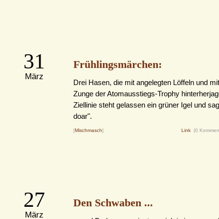
31
Frühlingsmärchen:
März
Drei Hasen, die mit angelegten Löffeln und m
Zunge der Atomausstiegs-Trophy hinterherjag
Ziellinie steht gelassen ein grüner Igel und sagt
doar".
[
Mischmasch
]
Link
(0 Kommen
27
Den Schwaben ...
März