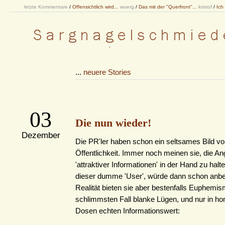
letzte Kommentare
/
Offensichtlich wird...
wuerg
/
Das mit der "Querfront"...
kristof
/
Ich
...
neuere Stories
03
Die nun wieder!
Dezember
Die PR'ler haben schon ein seltsames Bild vo
Öffentlichkeit. Immer noch meinen sie, die A
'attraktiver Informationen' in der Hand zu halt
dieser dumme 'User', würde dann schon anbei
Realität bieten sie aber bestenfalls Euphemi
schlimmsten Fall blanke Lügen, und nur in h
Dosen echten Informationswert: