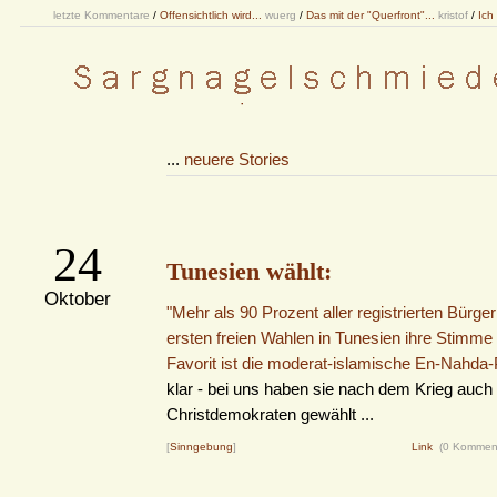
letzte Kommentare
/
Offensichtlich wird...
wuerg
/
Das mit der "Querfront"...
kristof
/
Ich
...
neuere Stories
24
Tunesien wählt:
Oktober
"Mehr als 90 Prozent aller registrierten Bürge
ersten freien Wahlen in Tunesien ihre Stimme 
Favorit ist die moderat-islamische En-Nahda-P
klar - bei uns haben sie nach dem Krieg auch 
Christdemokraten gewählt ...
[
Sinngebung
]
Link
(0 Kommen