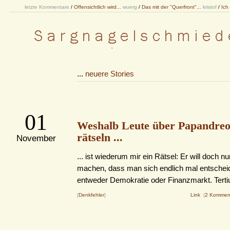
letzte Kommentare
/
Offensichtlich wird...
wuerg
/
Das mit der "Querfront"...
kristof
/
Ich
...
neuere Stories
01
Weshalb Leute über Papandreo
rätseln ...
November
... ist wiederum mir ein Rätsel: Er will doch nu
machen, dass man sich endlich mal entschei
entweder Demokratie oder Finanzmarkt. Tertiu
[
Denkfehler
]
Link
(
2 Kommen