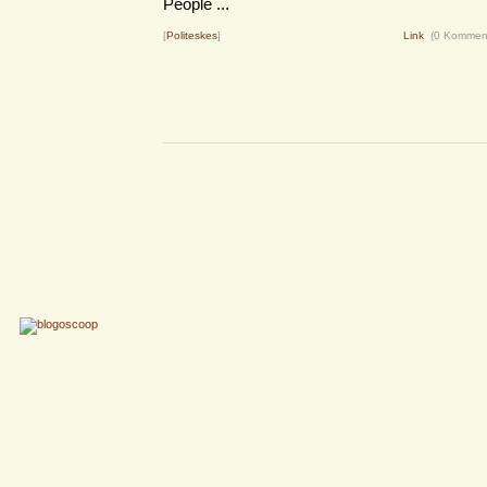
People ...
[
Politeskes
]
Link
(0 Kommen