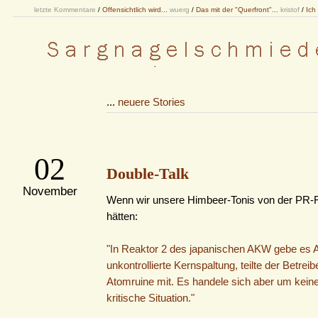
letzte Kommentare
/
Offensichtlich wird...
wuerg
/
Das mit der "Querfront"...
kristof
/
Ich
...
neuere Stories
02
Double-Talk
November
Wenn wir unsere Himbeer-Tonis von der PR-F
hätten:
"In Reaktor 2 des japanischen AKW gebe es 
unkontrollierte Kernspaltung, teilte der Betreib
Atomruine mit. Es handele sich aber um kein
kritische Situation."