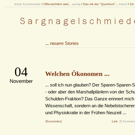
letzte Kommentare
/
Offensichtlich wird...
wuerg
/
Das mit der "Querfront"...
kristof
/
Ich
...
neuere Stories
04
Welchen Ökonomen ...
November
... soll ich nun glauben? Der Sparen-Sparen-
- oder aber den Marshallplänlern von der Sch
Schulden-Fraktion? Das Ganze erinnert mic
Wissenschaft, sondern an die Nebelstocherer
und Physiokratie in der Frühen Neuzeit ...
[
Economics
]
Link
(0 Kommen