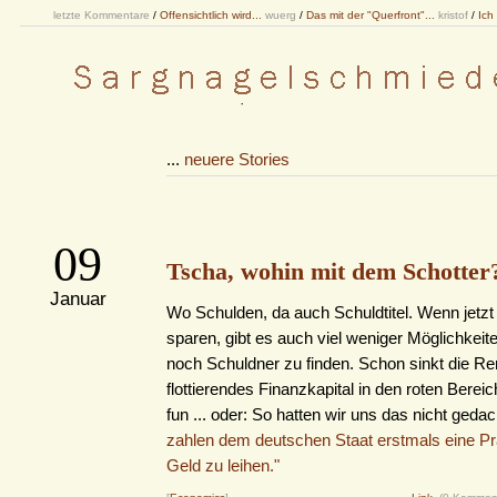
letzte Kommentare
/
Offensichtlich wird...
wuerg
/
Das mit der "Querfront"...
kristof
/
Ich
...
neuere Stories
09
Tscha, wohin mit dem Schotter
Januar
Wo Schulden, da auch Schuldtitel. Wenn jetzt p
sparen, gibt es auch viel weniger Möglichkeit
noch Schuldner zu finden. Schon sinkt die Rend
flottierendes Finanzkapital in den roten Bereic
fun ... oder: So hatten wir uns das nicht gedac
zahlen dem deutschen Staat erstmals eine P
Geld zu leihen."