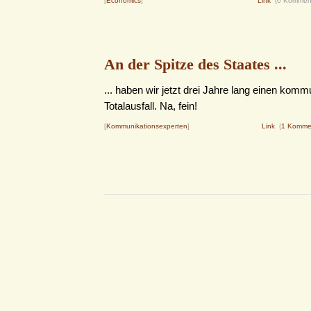
[
Economics
]
Link
(0 Kommen
An der Spitze des Staates ...
... haben wir jetzt drei Jahre lang einen komm
Totalausfall. Na, fein!
[
Kommunikationsexperten
]
Link
(
1 Komme