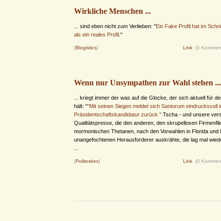
Wirkliche Menschen ...
... sind eben nicht zum Verlieben: "
Ein Fake Profil hat im Sch
als ein reales Profil
."
[
Blogistics
]
Link
(0 Kommen
Wenn nur Unsympathen zur Wahl stehen ...
... kriegt immer der was auf die Glocke, der sich aktuell für d
hält: "
"Mit seinen Siegen meldet sich Santorum eindrucksvoll
Präsidentschaftskandidatur zurück."
Tscha - und unsere ver
Qualitätspresse, die den anderen, den skrupellosen Firmenfile
mormonischen Thetanen, nach den Vorwahlen in Florida und
unangefochtenen Herausforderer auskrähte, die lag mal wiede
...
[
Politeskes
]
Link
(0 Kommen