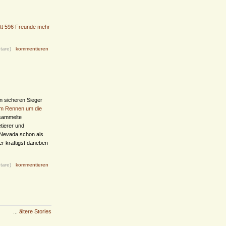
nitt 596 Freunde mehr
tare)
kommentieren
en sicheren Sieger
 im Rennen um die
sammelte
tierer und
 Nevada schon als
r kräftigst daneben
tare)
kommentieren
...
ältere Stories