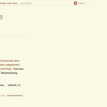
 hatte nach dem...
chat atkins
 Groenewold dann
tels aufgefordert,
it Erfolg."
Und was
e Steuerprüfung
ney ...' obwohl,
da
tare)
kommentieren