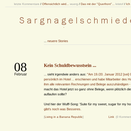
letzte Kommentare
/
Offensichtlich wird...
wuerg
/
Das mit der "Querfront"...
kristof
/
Ich
...
neuere Stories
08
Kein Schuldbewusstsein ...
Februar
... sieht irgendwie anders aus:
"Am 19./20. Januar 2012 [sei]
persönlich im Hotel ... erschienen und habe Mitarbeiter des Ho
ihm alle relevanten Rechnungen und Belege auszuhändigen - m
macht das Hotel jetzt so ganz ohne Belege, wenn plötzlich di
auflaufen sollte?
Und hier der Wulff-Song: 'Suite für my sweet, sugar for my ho
gibt's noch was Besseres.
[
Living in a Banana Republic
]
Link
(0 Kommen