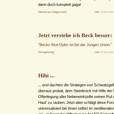
dann doch komplett gaga!
[
Neues aus Gaga-Land
]
Link
(0 Kommen
Jetzt verstehe ich Beck besser:
"Becks Wut-Opfer ist bei der Jungen Union."
[
Sinngebung
]
Link
(0 Kommen
Hihi ...
... erst dachten die Strategen von Schwatzgel
überaus probat, dem Steinbrück mit Hilfe der
Offenlegung aller Nebeneinkünfte seinen Ruf e
Haut' zu rauben. Jetzt aber schlägt diese For
universalisiert bei ihnen selbst im neolibera