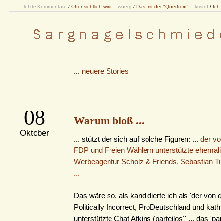
letzte Kommentare
/
Offensichtlich wird...
wuerg
/
Das mit der "Querfront"...
kristof
/
Ich
...
neuere Stories
08
Warum bloß ...
Oktober
... stützt der sich auf solche Figuren: ...
der v
FDP und Freien Wählern unterstützte ehemali
Werbeagentur Scholz & Friends, Sebastian Tur
...
Das wäre so, als kandidierte ich als 'der von
Politically Incorrect, ProDeutschland und kath
unterstützte Chat Atkins (parteilos)' ... das 'pa