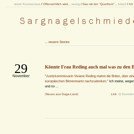
letzte Kommentare
/
Offensichtlich wird...
wuerg
/
Das mit der "Querfront"...
kristof
/
Ich
...
neuere Stories
29
Könnte Frau Reding auch mal was zu den 
November
"Justizkommissarin Viviane Reding mahnt die Briten, über ein
europäischen Binnenmarkt nachzudenken."
Ich meine, wegen
und so ...
[
Neues aus Gaga-Land
]
Link
(0 Kommen