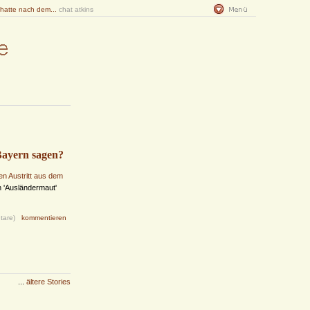
 hatte nach dem...
chat atkins
Bayern sagen?
en Austritt aus dem
 'Ausländermaut'
tare)
kommentieren
...
ältere Stories