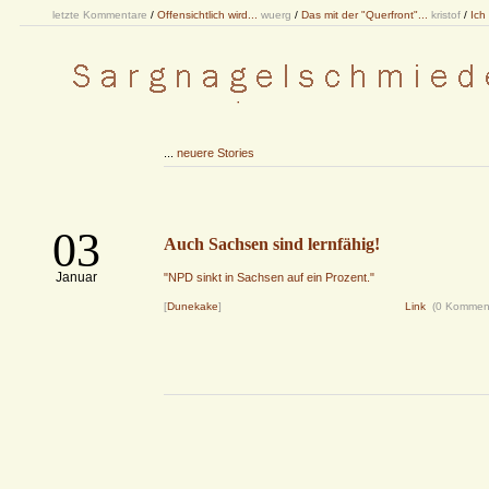
letzte Kommentare
/
Offensichtlich wird...
wuerg
/
Das mit der "Querfront"...
kristof
/
Ich
...
neuere Stories
03
Auch Sachsen sind lernfähig!
Januar
"NPD sinkt in Sachsen auf ein Prozent."
[
Dunekake
]
Link
(0 Kommen