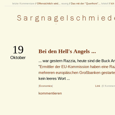
letzte Kommentare
/
Offensichtlich wird...
wuerg
/
Das mit der "Querfront"...
kristof
/
Ich
19
Bei den Hell's Angels ...
Oktober
... war gestern Razzia, heute sind die Buck A
"
Ermittler der EU-Kommission haben eine Raz
mehreren europäischen Großbanken gestarte
kein leeres Wort ...
[
Economics
]
Link
(0 Kommen
kommentieren