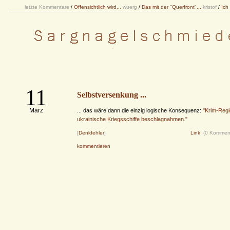
letzte Kommentare
/
Offensichtlich wird...
wuerg
/
Das mit der "Querfront"...
kristof
/
Ich
11
Selbstversenkung ...
März
... das wäre dann die einzig logische Konsequenz:
"Krim-Regi
ukrainische Kriegsschiffe beschlagnahmen."
[
Denkfehler
]
Link
(0 Kommen
kommentieren