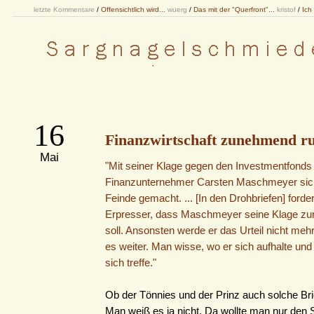
letzte Kommentare
/
Offensichtlich wird...
wuerg
/
Das mit der "Querfront"...
kristof
/
Ich
16
Finanzwirtschaft zunehmend ru
Mai
"Mit seiner Klage gegen den Investmentfonds 
Finanzunternehmer Carsten Maschmeyer sich
Feinde gemacht. ... [In den Drohbriefen] forde
Erpresser, dass Maschmeyer seine Klage z
soll. Ansonsten werde er das Urteil nicht mehr
es weiter. Man wisse, wo er sich aufhalte un
sich treffe."
Ob der Tönnies und der Prinz auch solche Brie
Man weiß es ja nicht. Da wollte man nur den 