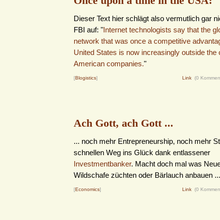
Once upon a time in the USA:
Dieser Text hier schlägt also vermutlich gar 
FBI auf: "
Internet technologists say that the gl
network that was once a competitive advantag
United States is now increasingly outside the c
American companies.
"
[
Blogistics
]
Link
(0 Kommen
Ach Gott, ach Gott ...
... noch mehr Entrepreneurship, noch mehr S
schnellen Weg ins Glück dank entlassener
Investmentbanker
. Macht doch mal was Neue
Wildschafe züchten oder Bärlauch anbauen ..
[
Economics
]
Link
(0 Kommen