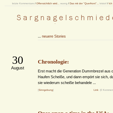
letzte Kommentare
/
Offensichtlich wird...
wuerg
/
Das mit der "Querfront"...
kristof
/
Ich
...
neuere Stories
30
Chronologie:
August
Erst macht die Generation Dummbrezel aus d
Haufen Scheiße, und dann empört sie sich, d
sie wiederum scheiße behandele ...
[
Sinngebung
]
Link
(0 Kommen