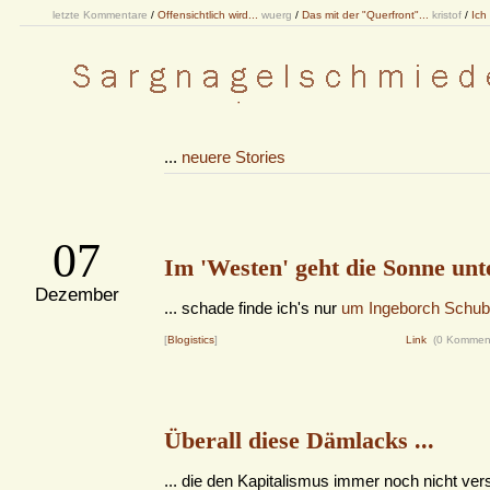
letzte Kommentare
/
Offensichtlich wird...
wuerg
/
Das mit der "Querfront"...
kristof
/
Ich
...
neuere Stories
07
Im 'Westen' geht die Sonne unte
Dezember
... schade finde ich's nur
um Ingeborch Schubi
[
Blogistics
]
Link
(0 Kommen
Überall diese Dämlacks ...
... die den Kapitalismus immer noch nicht ve