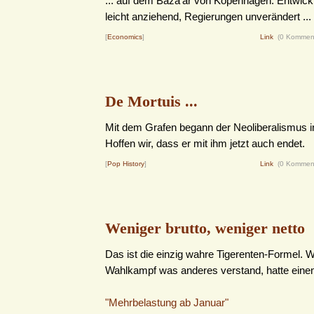
... auf dem Baza'ar von Kopenhagen. Entwicklu
leicht anziehend, Regierungen unverändert ...
[
Economics
]
Link
(0 Kommen
De Mortuis ...
Mit dem Grafen begann der Neoliberalismus i
Hoffen wir, dass er mit ihm jetzt auch endet.
[
Pop History
]
Link
(0 Kommen
Weniger brutto, weniger netto
Das ist die einzig wahre Tigerenten-Formel. 
Wahlkampf was anderes verstand, hatte einen
"Mehrbelastung ab Januar"