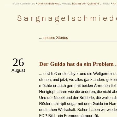
letzte Kommentare
/
Offensichtlich wird...
wuerg
/
Das mit der "Querfront"...
kristof
/
Ich
...
neuere Stories
26
Der Guido hat da ein Problem .
August
... erst ließ er die Libyer und die Weltgemein
stehen, und jetzt, wo alles ganz anders geko
möchte er auch gern mit beiden Ärmchen tief 
Honigtopf fahren wie die anderen, die nicht ab
Und der Niebel und der Brüderle, die wollen da
Rösler schimpft sogar mit dem Guido im Na
deutschen Wirtschaft. Schon haben wir wiede
FDP-Bild - ein Fremdschämporträt.