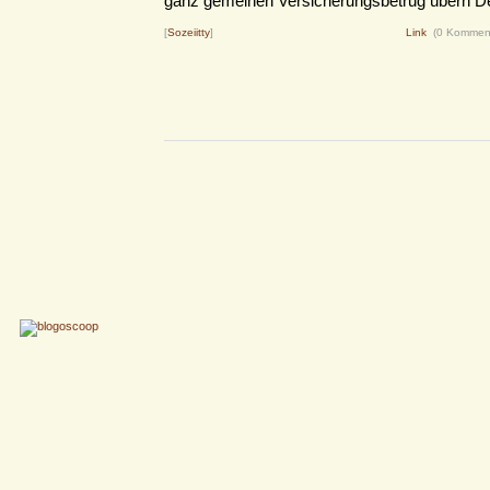
ganz gemeinen Versicherungsbetrug übern Dei
[
Sozeiitty
]
Link
(0 Kommen