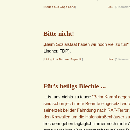
[
Neues aus Gaga-Land
]
Link
(0 Kommen
Bitte nicht!
„Beim Sozialstaat haben wir noch viel zu tun“
Lindner, FDP).
[
Living in a Banana Republic
]
Link
(0 Kommen
Für's heiligs Blechle ...
... ist uns nichts zu teuer:
"Beim Kampf gegen d
sind schon jetzt mehr Beamte eingesetzt wor
seinerzeit bei der Fahndung nach RAF-Terrori
den Krawallen um die Hafenstraßenhäuser 
trotzdem gehen tagtäglich immer noch mehr 