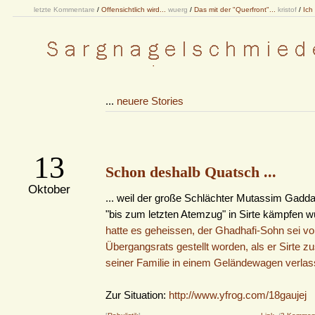
letzte Kommentare
/
Offensichtlich wird...
wuerg
/
Das mit der "Querfront"...
kristof
/
Ich
...
neuere Stories
13
Schon deshalb Quatsch ...
Oktober
... weil der große Schlächter Mutassim Gaddaf
"bis zum letzten Atemzug" in Sirte kämpfen 
hatte es geheissen, der Ghadhafi-Sohn sei v
Übergangsrats gestellt worden, als er Sirte 
seiner Familie in einem Geländewagen verlass
Zur Situation:
http://www.yfrog.com/18gaujej