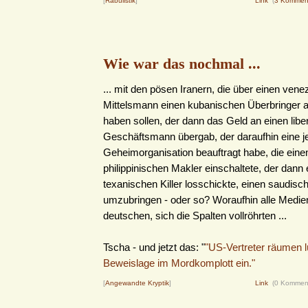
[
Rabulistik
]
Link
(
3 Kommen
Wie war das nochmal ...
... mit den pösen Iranern, die über einen ven
Mittelsmann einen kubanischen Überbringer 
haben sollen, der dann das Geld an einen libe
Geschäftsmann übergab, der daraufhin eine j
Geheimorganisation beauftragt habe, die eine
philippinischen Makler einschaltete, der dann 
texanischen Killer losschickte, einen saudisc
umzubringen - oder so? Woraufhin alle Medie
deutschen, sich die Spalten vollröhrten ...
Tscha - und jetzt das: "
"US-Vertreter räumen 
Beweislage im Mordkomplott ein."
[
Angewandte Kryptik
]
Link
(0 Kommen