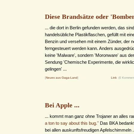
Diese Brandsätze oder 'Bomben'
... die dort in Berlin gefunden werden, das sin
handelsübliche Plastikflaschen, gefüllt mit e
Benzin und versehen mit einem Zünder, der n
ferngesteuert werden kann. Anders ausgedrüc
keine 'Malware', sondern 'Moronware' aus de
Sendung 'Chemische Experimente, die wirkli
gelingen' ...
[
Neues aus Gaga-Land
]
Link
(0 Kommen
Bei Apple ...
... kommt man ganz ohne Trojaner an alles ra
a ton to say about this bug."
Das BKA bedankt 
bei allen auskunftsfreudigen Apfelschimmeln .