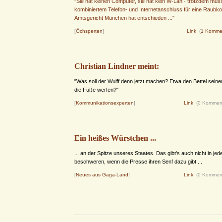
"Sie hat keinen Computer, sie hat kein W-Lan - trotzdem muss
kombiniertem Telefon- und Internetanschluss für eine Raubko
Amtsgericht München hat entschieden ..."
[
Öchsperten
]
Link
(
1 Komme
Christian Lindner meint:
"Was soll der Wulff denn jetzt machen? Etwa den Bettel seine
die Füße werfen?"
[
Kommunikationsexperten
]
Link
(0 Kommen
Ein heißes Würstchen ...
... an der Spitze unseres Staates. Das gibt's auch nicht in je
beschweren, wenn die Presse ihren Senf dazu gibt ...
[
Neues aus Gaga-Land
]
Link
(0 Kommen