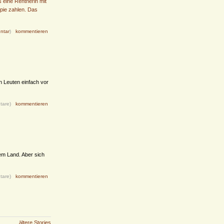
 eine Rentnerin mit
pie zahlen. Das
ntar
)
kommentieren
n Leuten einfach vor
tare)
kommentieren
dem Land. Aber sich
tare)
kommentieren
...
ältere Stories