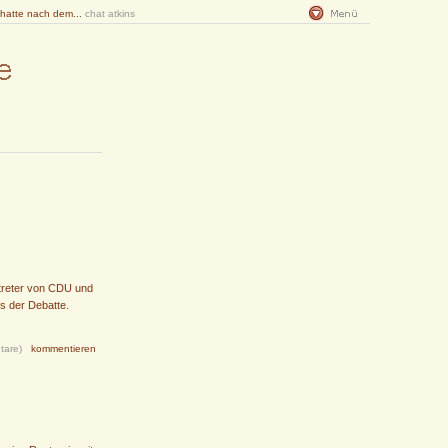
 hatte nach dem...
chat atkins
treter von CDU und
s der Debatte.
tare)
kommentieren