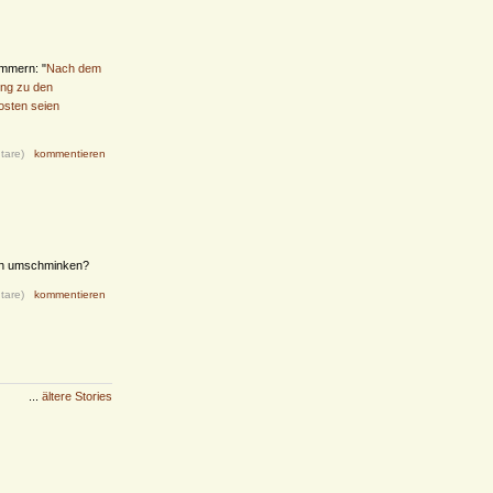
ümmern: "
Nach dem
ung zu den
osten seien
tare)
kommentieren
och umschminken?
tare)
kommentieren
...
ältere Stories