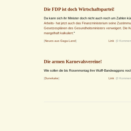
Die FDP ist doch Wirtschaftspartei!
Da kann sich ihr Minister doch nicht auch noch um Zahlen k
Arbeits- hat jetzt auch das Finanzministerium seine Zustimm
Gesetzesplänen des Gesundheitsministers verweigert. Die K
mangelhaft kalkuliert.
"
[
Neues aus Gaga-Land
]
Link
(0 Kommen
Die armen Karnevalsvereine!
Wie sollen die bis Rosenmontag ihre Wulff-Bandwaggons n
[
Dunekake
]
Link
(0 Kommen