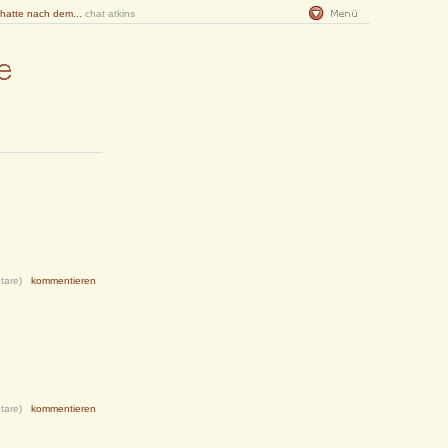
 hatte nach dem...
chat atkins
tare)
kommentieren
tare)
kommentieren