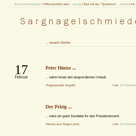
letzte Kommentare
/
Offensichtlich wird...
wuerg
/
Das mit der "Querfront"...
kristof
/
Ich
...
neuere Stories
17
Peter Hintze ...
Februar
... nahm heute den langverdienten Urlaub.
[
Angewandte Kryptik
]
Link
(0 Kommen
Der Pelzig ...
... wäre ein guter Kandidat für das Präsidentenamt.
[
Neues aus Gaga-Land
]
Link
(0 Kommen