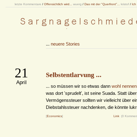
letzte Kommentare
/
Offensichtlich wird...
wuerg
/
Das mit der "Querfront"...
kristof
/
Ich
...
neuere Stories
21
Selbstentlarvung ...
April
... so müssen wir so etwas dann
wohl nennen
was dort 'sprudelt', ist seine Suada. Statt über
Vermögenssteuer sollten wir vielleicht über ei
Diebstahlssteuer nachdenken, die könnte lukrat
[
Economics
]
Link
(0 Kommen