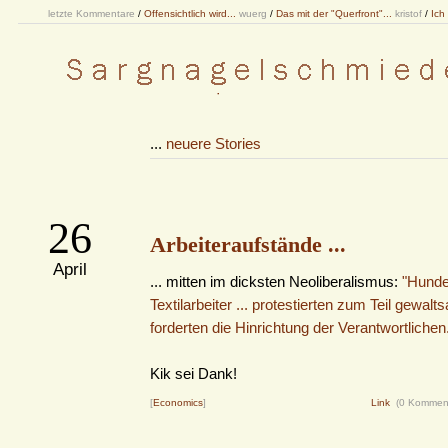
letzte Kommentare
/
Offensichtlich wird...
wuerg
/
Das mit der "Querfront"...
kristof
/
Ich
...
neuere Stories
26
Arbeiteraufstände ...
April
... mitten im dicksten Neoliberalismus:
"Hunde
Textilarbeiter ... protestierten zum Teil gewalt
forderten die Hinrichtung der Verantwortlichen
Kik sei Dank!
[
Economics
]
Link
(0 Kommen