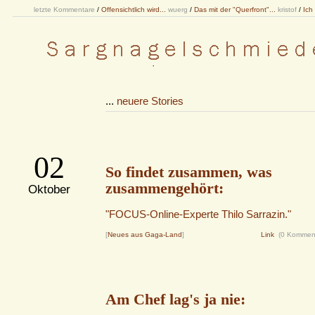
letzte Kommentare
/
Offensichtlich wird...
wuerg
/
Das mit der "Querfront"...
kristof
/
Ich
...
neuere Stories
02
So findet zusammen, was
zusammengehört:
Oktober
"FOCUS-Online-Experte Thilo Sarrazin."
[
Neues aus Gaga-Land
]
Link
(0 Kommen
Am Chef lag's ja nie: