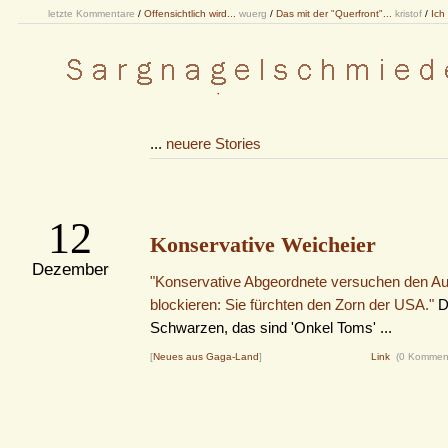
letzte Kommentare
/
Offensichtlich wird...
wuerg
/
Das mit der "Querfront"...
kristof
/
Ich
...
neuere Stories
12
Konservative Weicheier
Dezember
"Konservative Abgeordnete versuchen den Auft
blockieren: Sie fürchten den Zorn der USA."
D
Schwarzen, das sind 'Onkel Toms' ...
[
Neues aus Gaga-Land
]
Link
(0 Kommen