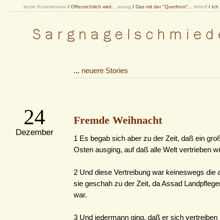
letzte Kommentare
/
Offensichtlich wird...
wuerg
/
Das mit der "Querfront"...
kristof
/
Ich
...
neuere Stories
24
Fremde Weihnacht
Dezember
1 Es begab sich aber zu der Zeit, daß ein gro
Osten ausging, auf daß alle Welt vertrieben w
2 Und diese Vertreibung war keineswegs die a
sie geschah zu der Zeit, da Assad Landpflege
war.
3 Und jedermann ging, daß er sich vertreiben l