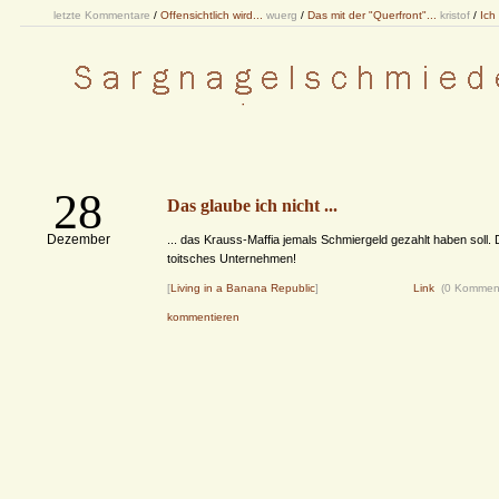
letzte Kommentare
/
Offensichtlich wird...
wuerg
/
Das mit der "Querfront"...
kristof
/
Ich
28
Das glaube ich nicht ...
Dezember
... das Krauss-Maffia jemals Schmiergeld gezahlt haben soll. 
toitsches Unternehmen!
[
Living in a Banana Republic
]
Link
(0 Kommen
kommentieren