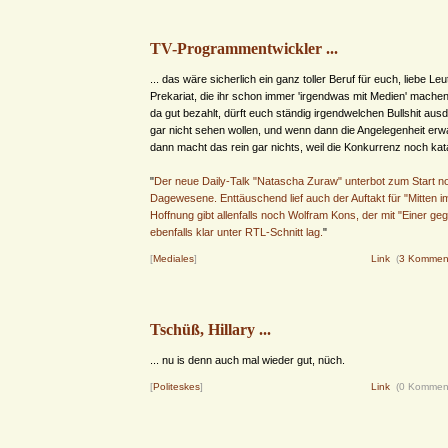
TV-Programmentwickler ...
... das wäre sicherlich ein ganz toller Beruf für euch, liebe L
Prekariat, die ihr schon immer 'irgendwas mit Medien' machen 
da gut bezahlt, dürft euch ständig irgendwelchen Bullshit aus
gar nicht sehen wollen, und wenn dann die Angelegenheit erw
dann macht das rein gar nichts, weil die Konkurrenz noch kata
"
Der neue Daily-Talk "Natascha Zuraw" unterbot zum Start no
Dagewesene. Enttäuschend lief auch der Auftakt für "Mitten i
Hoffnung gibt allenfalls noch Wolfram Kons, der mit "Einer ge
ebenfalls klar unter RTL-Schnitt lag.
"
[
Mediales
]
Link
(
3 Kommen
Tschüß, Hillary ...
... nu is denn auch mal wieder gut, nüch.
[
Politeskes
]
Link
(0 Kommen