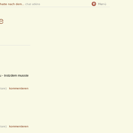
 hatte nach dem...
chat atkins
zu - trotzdem musste
tare)
kommentieren
tare)
kommentieren