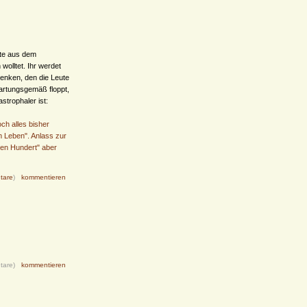
eute aus dem
wolltet. Ihr werdet
denken, den die Leute
artungsgemäß floppt,
strophaler ist:
ch alles bisher
m Leben". Anlass zur
gen Hundert" aber
tare
)
kommentieren
tare)
kommentieren