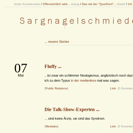
letzte Kommentare
/
Offensichtlich wird...
wuerg
/
Das mit der "Querfront"...
kristof
/
Ich
...
neuere Stories
07
Fluffy ...
Mai
.. ist zwar ein schlimmer Neologismus, anglizistisch noch da
ich zu dem Typus
in der medienlese
mal was sagen.
[
Public Relations
]
Link
(0 Kommen
Die Talk-Show-Experten ...
... sind keine Ärzte, sie sind das Syndrom.
[
Mediales
]
Link
(0 Kommen