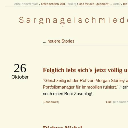
letzte Kommentare
/
Offensichtlich wird...
wuerg
/
Das mit der "Querfront"...
kristof
/
Ich
...
neuere Stories
26
Folglich lebt sich's jetzt völlig 
Oktober
"Gleichzeitig ist der Ruf von Morgan Stanley a
Portfoliomanager für Immobilien ruiniert."
Herr 
noch einen Boni-Zuschlag!
[
Economics
]
Link
(0 Kommen