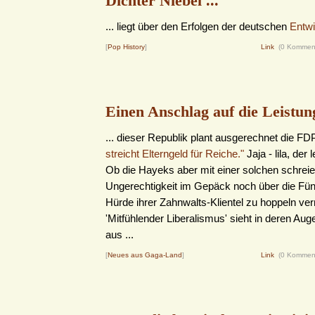
Dichter Niebel ...
... liegt über den Erfolgen der deutschen
Entwi
[
Pop History
]
Link
(0 Kommen
Einen Anschlag auf die Leistung
... dieser Republik plant ausgerechnet die FDP
streicht Elterngeld für Reiche."
Jaja - lila, der
Ob die Hayeks aber mit einer solchen schrei
Ungerechtigkeit im Gepäck noch über die Fün
Hürde ihrer Zahnwalts-Klientel zu hoppeln v
'Mitfühlender Liberalismus' sieht in deren Au
aus ...
[
Neues aus Gaga-Land
]
Link
(0 Kommen