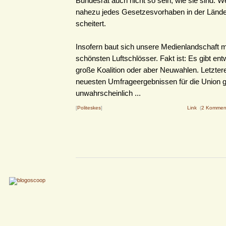
Bundesrat auch nicht so sein, wie sie sind. We
nahezu jedes Gesetzesvorhaben in der Län
scheitert.
Insofern baut sich unsere Medienlandschaft m
schönsten Luftschlösser. Fakt ist: Es gibt en
große Koalition oder aber Neuwahlen. Letztere
neuesten Umfrageergebnissen für die Union g
unwahrscheinlich ...
[
Politeskes
]
Link
(
2 Kommen