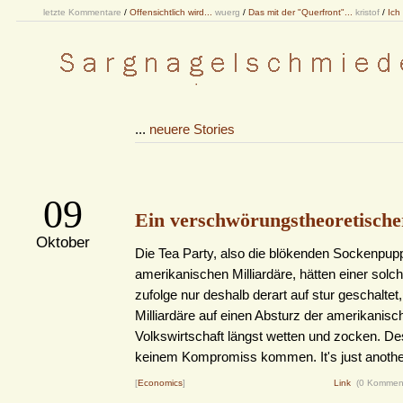
letzte Kommentare
/
Offensichtlich wird...
wuerg
/
Das mit der "Querfront"...
kristof
/
Ich
...
neuere Stories
09
Ein verschwörungstheoretische
Oktober
Die Tea Party, also die blökenden Sockenpup
amerikanischen Milliardäre, hätten einer solc
zufolge nur deshalb derart auf stur geschaltet,
Milliardäre auf einen Absturz der amerikanisc
Volkswirtschaft längst wetten und zocken. De
keinem Kompromiss kommen. It's just anothe
[
Economics
]
Link
(0 Kommen