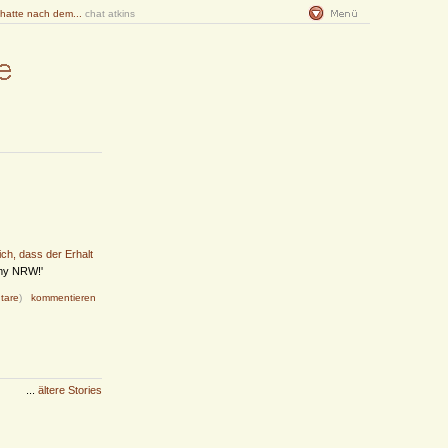
 hatte nach dem...
chat atkins
ich, dass der Erhalt
 my NRW!'
tare
)
kommentieren
...
ältere Stories