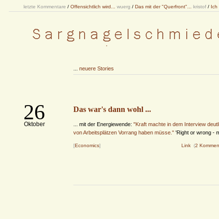
letzte Kommentare
/
Offensichtlich wird...
wuerg
/
Das mit der "Querfront"...
kristof
/
Ich
...
neuere Stories
26
Das war's dann wohl ...
Oktober
... mit der Energiewende:
"Kraft machte in dem Interview deutl
von Arbeitsplätzen Vorrang haben müsse."
'Right or wrong -
[
Economics
]
Link
(
2 Kommen