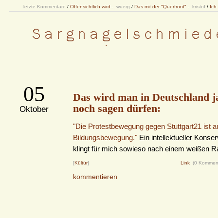
letzte Kommentare
/
Offensichtlich wird...
wuerg
/
Das mit der "Querfront"...
kristof
/
Ich
05
Das wird man in Deutschland j
noch sagen dürfen:
Oktober
"Die Protestbewegung gegen Stuttgart21 ist a
Bildungsbewegung."
Ein intellektueller Konser
klingt für mich sowieso nach einem weißen Ra
[
Kültür
]
Link
(0 Kommen
kommentieren