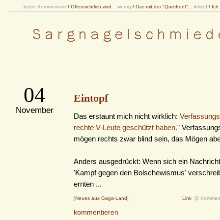
letzte Kommentare
/
Offensichtlich wird...
wuerg
/
Das mit der "Querfront"...
kristof
/
Ich
04
Eintopf
November
Das erstaunt mich nicht wirklich:
Verfassungs
rechte V-Leute geschützt haben."
Verfassung
mögen rechts zwar blind sein, das Mögen aber 
Anders ausgedrückt: Wenn sich ein Nachrich
'Kampf gegen den Bolschewismus' verschreibt
ernten ...
[
Neues aus Gaga-Land
]
Link
(0 Kommen
kommentieren