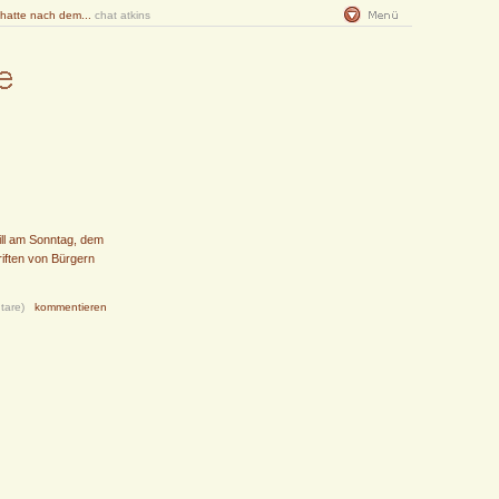
 hatte nach dem...
chat atkins
ll am Sonntag, dem
riften von Bürgern
tare)
kommentieren