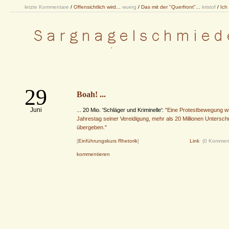
letzte Kommentare
/
Offensichtlich wird...
wuerg
/
Das mit der "Querfront"...
kristof
/
Ich
29
Boah! ...
Juni
... 20 Mio. 'Schläger und Kriminelle':
"Eine Protestbewegung wi
Jahrestag seiner Vereidigung, mehr als 20 Millionen Untersch
übergeben."
[
Einführungskurs Rhetorik
]
Link
(0 Kommen
kommentieren