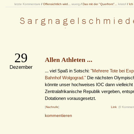
letzte Kommentare
/
Offensichtlich wird...
wuerg
/
Das mit der "Querfront"...
kristof
/
Ich
29
Allen Athleten ...
Dezember
... viel Spaß in Sotschi:
"Mehrere Tote bei Exp
Bahnhof Wolgograd."
Die nächsten Olympisch
könnte unser hochweises IOC dann vielleicht 
Zentralafrikanische Republik vergeben, ents
Dotationen vorausgesetzt.
[
Nachrufe
]
Link
(0 Kommen
kommentieren