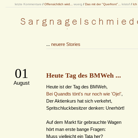
letzte Kommentare
/
Offensichtlich wird...
wuerg
/
Das mit der "Querfront"...
kristof
/
Ich
...
neuere Stories
01
Heute Tag des BMWeh ...
August
Heute ist der Tag des BMWeh,
Bei Quandts tönt's nur noch wie 'Oje!'
,
Der Aktienkurs hat sich verkehrt,
Spritschluckbesitzer denken: Unerhört!
Auf dem Markt für gebrauchte Wagen
hört man erste bange Fragen:
Muss vielleicht ein Tata her?