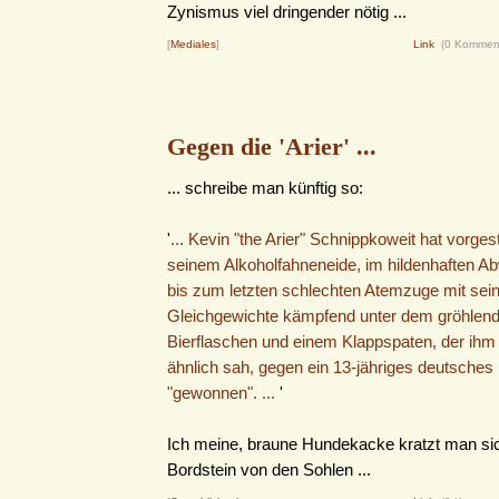
Zynismus viel dringender nötig ...
[
Mediales
]
Link
(0 Kommen
Gegen die 'Arier' ...
... schreibe man künftig so:
'
... Kevin "the Arier" Schnippkoweit hat vorges
seinem Alkoholfahneneide, im hildenhaften 
bis zum letzten schlechten Atemzuge mit se
Gleichgewichte kämpfend unter dem gröhlend
Bierflaschen und einem Klappspaten, der ihm
ähnlich sah, gegen ein 13-jähriges deutsches
"gewonnen". ...
'
Ich meine, braune Hundekacke kratzt man si
Bordstein von den Sohlen ...