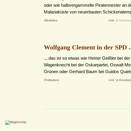
oder wie halbvergammelte Piratennester an de
Malariaküste von neuerbauten Schickeriatempe
[
Mediales
]
Link
(0 Kommen
Wolfgang Clement in der SPD .
... das ist so etwas wie Heiner Geißler bei d
Wagenknecht bei der Oskarpartei, Oswalt Met
Grünen oder Gerhard Baum bei Guidos Quiet
[
Politeskes
]
Link
(
4 Kommen