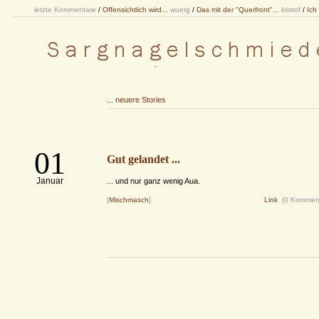
letzte Kommentare
/
Offensichtlich wird...
wuerg
/
Das mit der "Querfront"...
kristof
/
Ich
...
neuere Stories
01
Gut gelandet ...
Januar
... und nur ganz wenig Aua.
[
Mischmasch
]
Link
(0 Kommen