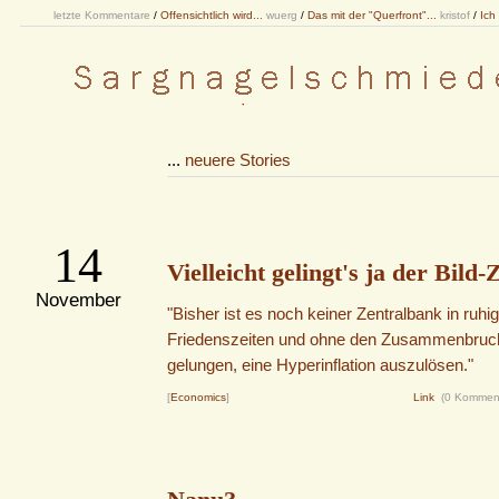
letzte Kommentare
/
Offensichtlich wird...
wuerg
/
Das mit der "Querfront"...
kristof
/
Ich
...
neuere Stories
14
Vielleicht gelingt's ja der Bild-
November
"Bisher ist es noch keiner Zentralbank in ruhi
Friedenszeiten und ohne den Zusammenbruch
gelungen, eine Hyperinflation auszulösen."
[
Economics
]
Link
(0 Kommen