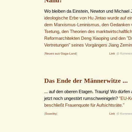
Nanu?
Wo bleiben da Einstein, Newton und Michael
ideologische Erbe von Hu Jintao wurde auf ei
dem Marxismus-Leninismus, den Gedanken
Tsetung, den Theorien des marktwirtschaftlic
Reformarchitekten Deng Xiaoping und den "D
Vertretungen" seines Vorgängers Jiang Zemin g
[
Neues aus Gaga-Land
]
Link
(0 Kommen
Das Ende der Männerwitze ...
... auf den oberen Etagen. Traurig! Wo dürfen
jetzt noch ungestört rumschweinigeln?
"EU-K
beschließt Frauenquote für Aufsichtsräte."
[
Sozeiitty
]
Link
(0 Kommen