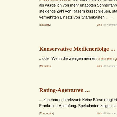
als würde ich von mehr ertappten Schnellfahre
steigende Zahl von Rasern kurzschließen, sta
vermehrten Einsatz von 'Starenkästen' ... ...
[
Sozeiitty
]
Link
(0 Kommen
Konservative Medienerfolge ...
.. oder 'Wenn die wenigen meinen,
sie seien g
[
Mediales
]
Link
(0 Kommen
Rating-Agenturen ...
... zunehmend irrelevant: Keine Börse reagier
Frankreich-Abstufung. Spekulanten zeigen sic
[
Economics
]
Link
(0 Kommen