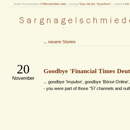
letzte Kommentare
/
Offensichtlich wird...
wuerg
/
Das mit der "Querfront"...
kristof
/
Ich
...
neuere Stories
20
Goodbye 'Financial Times Deuts
November
... goodbye 'Impulse', goodbye 'Börse Online',
- you were part of those "57 channels and nuth