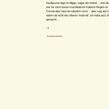
Kaufbeuren läge im Allgäu, sagte der Artikel ... und d
war für mich immer krachlederne Folklore-Region im 
Formal aber hast du natürlich recht ... aber sag' jetzt 
wären da nicht des öfteren 'maßvoll'. Ich habe jetzt '
gemacht ...
;-)
kommentieren