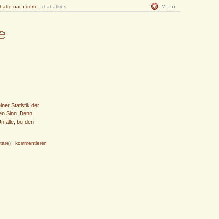
 hatte nach dem...
chat atkins
iner Statistik der
ven Sinn. Denn
fälle, bei den
tare
)
kommentieren