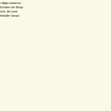
as Allgäu wiederum
Schatten der Berge.
nicht, die Leute
Almdudler' daraus