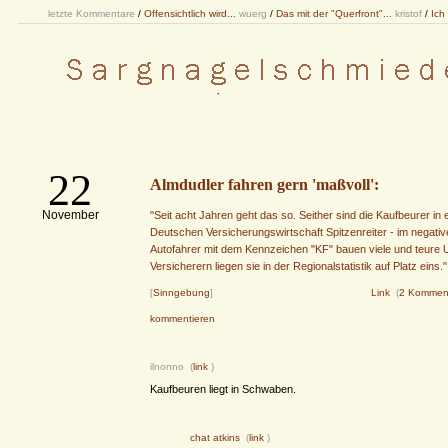
letzte Kommentare
/
Offensichtlich wird...
wuerg
/
Das mit der "Querfront"...
kristof
/
Ich
22
Almdudler fahren gern 'maßvoll':
November
"Seit acht Jahren geht das so. Seither sind die Kaufbeurer in e
Deutschen Versicherungswirtschaft Spitzenreiter - im negati
Autofahrer mit dem Kennzeichen "KF" bauen viele und teure Un
Versicherern liegen sie in der Regionalstatistik auf Platz eins."
[
Sinngebung
]
Link
(
2 Kommen
kommentieren
ilnonno (
link
)
Kaufbeuren liegt in Schwaben.
chat atkins
(
link
)