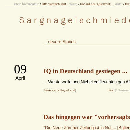
letzte Kommentare
/
Offensichtlich wird...
wuerg
/
Das mit der "Querfront"...
kristof
/
Ich
...
neuere Stories
09
IQ in Deutschland gestiegen ...
April
... Westerwelle und Niebel entfleuchten gen Af
[
Neues aus Gaga-Land
]
Link
(0 Kommen
Das hingegen war "vorhersagb
"Die Neue Zürcher Zeitung ist in Not ... [Bütle