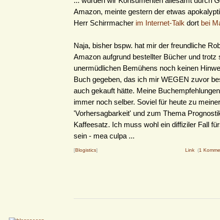
... würden wir Konsumenten allesamt durch 
Amazon, meinte gestern der etwas apokalypt
Herr Schirrmacher
im Internet-Talk
dort
bei Ma
Naja, bisher bspw. hat mir der freundliche Ro
Amazon aufgrund bestellter Bücher und trotz 
unermüdlichen Bemühens noch keinen Hinweis
Buch gegeben, das ich mir WEGEN zuvor bes
auch gekauft hätte. Meine Buchempfehlungen
immer noch selber. Soviel für heute zu meine
'Vorhersagbarkeit' und zum Thema Prognosti
Kaffeesatz. Ich muss wohl ein diffiziler Fall f
sein - mea culpa ...
[
Blogistics
]
Link
(
1 Komme