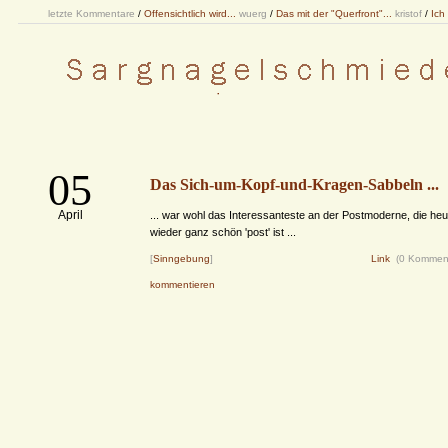
letzte Kommentare
/
Offensichtlich wird...
wuerg
/
Das mit der "Querfront"...
kristof
/
Ich
05
Das Sich-um-Kopf-und-Kragen-Sabbeln ...
April
... war wohl das Interessanteste an der Postmoderne, die heu
wieder ganz schön 'post' ist ...
[
Sinngebung
]
Link
(0 Kommen
kommentieren