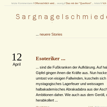
letzte Kommentare
/
Offensichtlich wird...
wuerg
/
Das mit der "Querfront"...
kristof
/
Ich
...
neuere Stories
12
Esoteriker ...
April
... sind die Fußkranken der Aufklärung. Auf
Gipfel gingen ihnen die Kräfte aus. Nun hock
umtost von eisigen Fallwinden, kuscheln sich
mystagogisches Lagerfeuer und weissagen
halbakademisches Abrakadabra aus der Asch
Ambitionen daher. Wie auch aus dem Geröll,
herabkollert ...